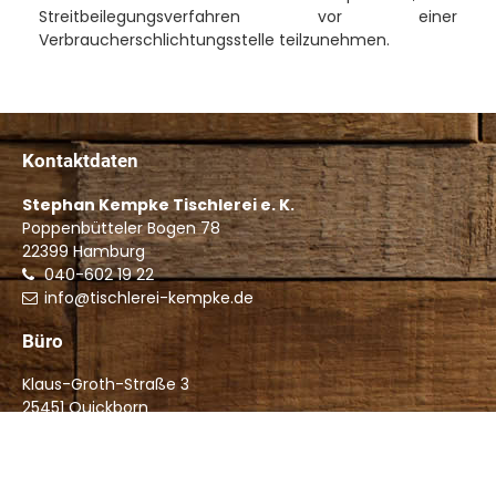
Streitbeilegungsverfahren vor einer
Verbraucherschlichtungsstelle teilzunehmen.
Kontaktdaten
Stephan Kempke Tischlerei e. K.
Poppenbütteler Bogen 78
22399
Hamburg
040-602 19 22
info@tischlerei-kempke.de
Büro
Klaus-Groth-Straße 3
25451 Quickborn
Telefon: 04106-76 29 27