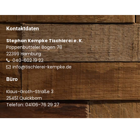
Kontaktdaten
Stephan Kempke Tischlerei e. K.
Poppenbütteler Bogen 78
22399
Hamburg
040-602 19 22
info@tischlerei-kempke.de
Büro
Klaus-Groth-Straße 3
25451 Quickborn
Telefon: 04106-76 29 27
Copyright © 2026 Stephan Kempke Tischlerei e. K. |
Start
|
Kontakt
|
Impressum
|
Datenschutzerklärung
|